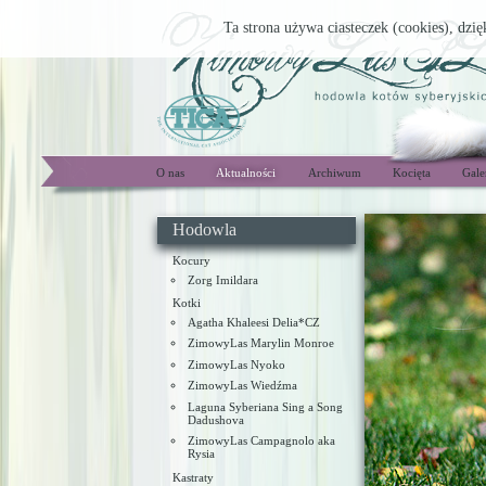
Ta strona używa ciasteczek (cookies), dzię
O nas
Aktualności
Archiwum
Kocięta
Gale
Hodowla
Kocury
Zorg Imildara
Kotki
Agatha Khaleesi Delia*CZ
ZimowyLas Marylin Monroe
ZimowyLas Nyoko
ZimowyLas Wiedźma
Laguna Syberiana Sing a Song
Dadushova
ZimowyLas Campagnolo aka
Rysia
Kastraty