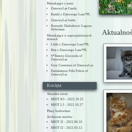
Mieszkające z nami
ZimowyLas Candy
Kaishi z Zimowego Lasu*PL
ZimowyLas Izette
Kennedy Dadushovic Laguna
Syberiana
Aktualnoś
Mieszkające w zaprzyjaźnionych
domach
Lilith z Zimowego Lasu*PL
Rita z Zimowego Lasu*PL
S*Stimics Gioconda of
ZimowyLas
Grey Contentus of ZimowyLas
Pantalaimon Felis Felicis of
ZimowyLas
Kocięta
Aktualne mioty
MIOT K3 - 2022.10.25
MIOT L3 - 2022.10.27
Plany hodowlane
Archiwum miotów
MIOT J2 - 2022.06.10
MIOT I2 - 2022.03.12