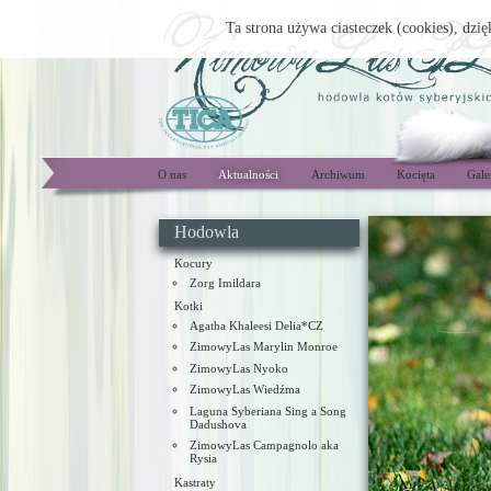
Ta strona używa ciasteczek (cookies), dzię
O nas
Aktualności
Archiwum
Kocięta
Gale
Hodowla
Kocury
Zorg Imildara
Kotki
Agatha Khaleesi Delia*CZ
ZimowyLas Marylin Monroe
ZimowyLas Nyoko
ZimowyLas Wiedźma
Laguna Syberiana Sing a Song
Dadushova
ZimowyLas Campagnolo aka
Rysia
Kastraty