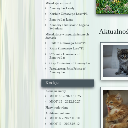
Mieszkające z nami
ZimowyLas Candy
Kaishi z Zimowego Lasu*PL
ZimowyLas Izette
Kennedy Dadushovic Laguna
Syberiana
Aktualnoś
Mieszkające w zaprzyjaźnionych
domach
Lilith z Zimowego Lasu*PL
Rita z Zimowego Lasu*PL
S*Stimics Gioconda of
ZimowyLas
Grey Contentus of ZimowyLas
Pantalaimon Felis Felicis of
ZimowyLas
Kocięta
Aktualne mioty
MIOT K3 - 2022.10.25
MIOT L3 - 2022.10.27
Plany hodowlane
Archiwum miotów
MIOT J2 - 2022.06.10
MIOT I2 - 2022.03.12